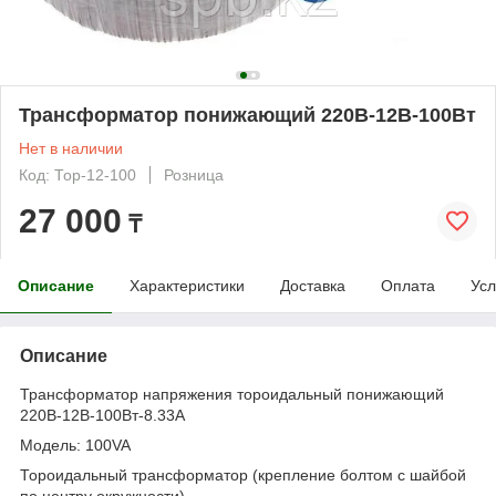
Трансформатор понижающий 220В-12В-100Вт
Нет в наличии
Код: Тор-12-100
Розница
27 000
₸
Описание
Характеристики
Доставка
Оплата
Усл
Описание
Трансформатор напряжения тороидальный понижающий
220В-12В-100Вт-8.33А
Модель: 100VA
Тороидальный трансформатор (крепление болтом с шайбой
по центру окружности)