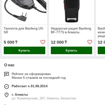
Тангента для Baofeng UV-
Недорогая рация Baofeng
Baof
5R
BF-777S в Алматы
каче
раци
5 000
12 000
12 
₸
₸
Купить
Купить
О нас
Рейтинг не сформирован
Менее 5 отзывов за последний год
Работает с 01.06.2014
г. Алматы
ул. Кожамкулова, 187, Алматы, Казахстан