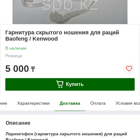
Гарнитура скрытого ношения для раций
Baofeng / Kenwood
В наличии
Розница
5 000
₸
Купить
ние
Характеристики
Доставка
Оплата
Условия во
Описание
Ларингофон (гарнитура скрытого ношения) для раций
Baofeng / Kenwood