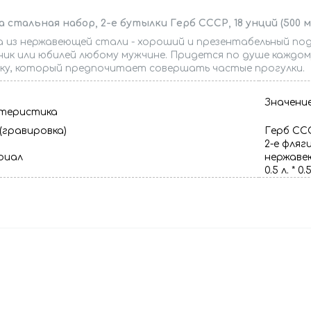
 стальная набор, 2-е бутылки Герб СССР, 18 унций (500 мл
а из нержавеющей стали - хороший и презентабельный по
ник или юбилей любому мужчине. Придется по душе каждом
еку, который предпочитает совершать частые прогулки.
Значени
теристика
(гравировка)
Герб СС
2-е фляги
риал
нержав
м
0.5 л. * 0.5