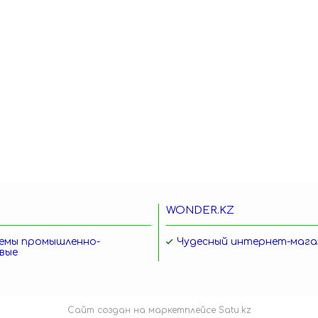
WONDER.KZ
емы промышленно-
Чудесный интернет-мага
вые
Сайт создан на маркетплейсе
Satu.kz