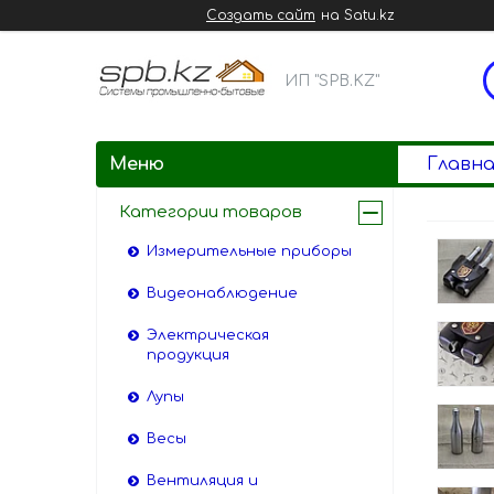
Создать сайт
на Satu.kz
ИП "SPB.KZ"
Главна
Категории товаров
Измерительные приборы
Видеонаблюдение
Электрическая
продукция
Лупы
Весы
Вентиляция и