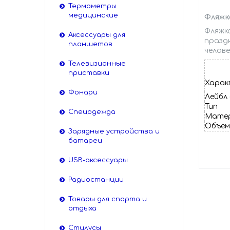
Термометры
медицинские
Фляжка
Фляжк
Аксессуары для
празд
планшетов
челов
Телевизионные
приставки
Харак
Фонари
Лейбл 
Тип
Спецодежда
Мате
Объе
Зарядные устройства и
батареи
USB-аксессуары
Радиостанции
Товары для спорта и
отдыха
Стилусы