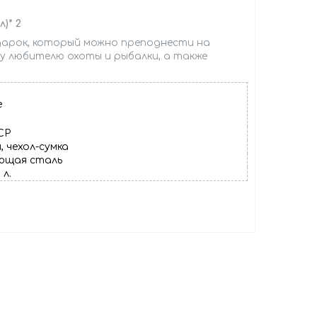
)* 2
дарок, который можно преподнести на
у любителю охоты и рыбалки, а также
е
СР
, чехол-сумка
еющая сталь
 л.