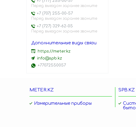
+7 (777) 255-00-57
Перед выездом заранее звоните
+7 (707) 255-00-57
Перед выездом заранее звоните
+7 (727) 329-62-05
Перед выездом заранее звоните
https://meter.kz
info@spb.kz
+77072550057
METER.KZ
SPB.KZ
Измерительные приборы
Сист
быто