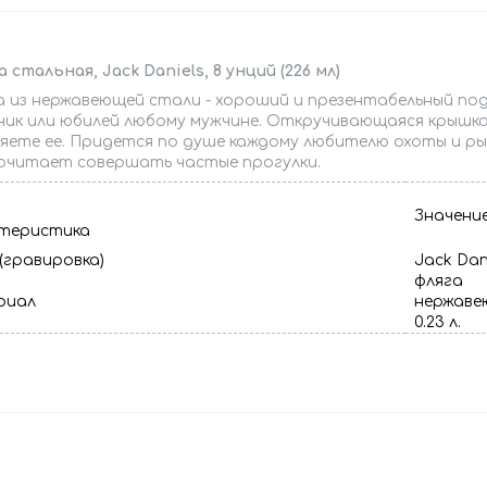
 стальная, Jack Daniels, 8 унций (226 мл)
а из нержавеющей стали - хороший и презентабельный по
ник или юбилей любому мужчине. Откручивающаяся крышка
яете ее. Придется по душе каждому любителю охоты и рыб
очитает совершать частые прогулки.
Значени
теристика
(гравировка)
Jack Dani
фляга
риал
нержав
м
0.23 л.