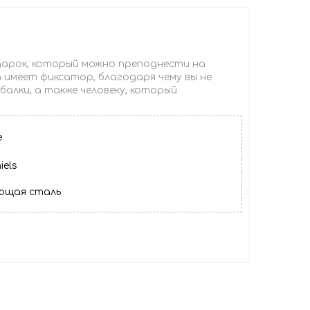
дарок, который можно преподнести на
 имеет фиксатор, благодаря чему вы не
алки, а также человеку, который
е
els
еющая сталь