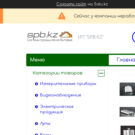
Создать сайт
на Satu.kz
Сейчас у компании нерабо
ИП "SPB.KZ"
Главна
Категории товаров
Измерительные приборы
Видеонаблюдение
Электрическая
продукция
Лупы