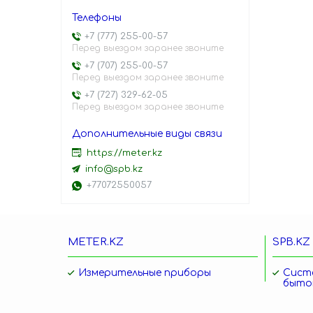
+7 (777) 255-00-57
Перед выездом заранее звоните
+7 (707) 255-00-57
Перед выездом заранее звоните
+7 (727) 329-62-05
Перед выездом заранее звоните
https://meter.kz
info@spb.kz
+77072550057
METER.KZ
SPB.KZ
Измерительные приборы
Сист
быто