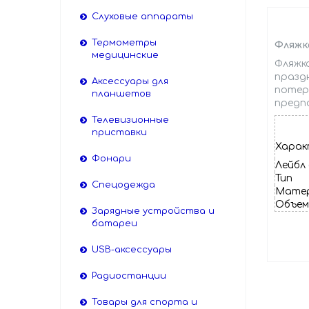
Слуховые аппараты
Термометры
Фляжка
медицинские
Фляжк
празд
Аксессуары для
потер
планшетов
предп
Телевизионные
приставки
Харак
Фонари
Лейбл 
Тип
Спецодежда
Мате
Объе
Зарядные устройства и
батареи
USB-аксессуары
Радиостанции
Товары для спорта и