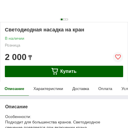
Светодиодная насадка на кран
В наличии
Розница
2 000
₸
Купить
Описание
Характеристики
Доставка
Оплата
Усл
Описание
Особенности:
Подходит для большинства кранов. Светодиодное
свечение появляется при включении крана.