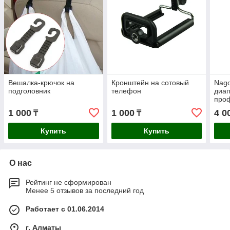
Вешалка-крючок на
Кронштейн на сотовый
Nago
подголовник
телефон
диап
про
анте
1 000
1 000
4 0
₸
₸
Купить
Купить
О нас
Рейтинг не сформирован
Менее 5 отзывов за последний год
Работает с 01.06.2014
г. Алматы