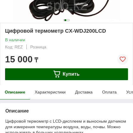
Цифровой термометр CX-WDJ200LCD
В наличии
Код: REZ
Розница
15 000
₸
Купить
Описание
Характеристики
Доставка
Оплата
Усл
Описание
Цифровой термометр с LCD-дисплеем и выносным датчиком
для измерения температуры воздуха, воды, почвы. Можно
использовать в больших холодильниках,