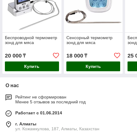
Беспроводной термометр
Сенсорный термометр
Бес
зонд для мяса
зонд для мяса
зонд
20 000
18 000
25 
₸
₸
Купить
Купить
О нас
Рейтинг не сформирован
Менее 5 отзывов за последний год
Работает с 01.06.2014
г. Алматы
ул. Кожамкулова, 187, Алматы, Казахстан