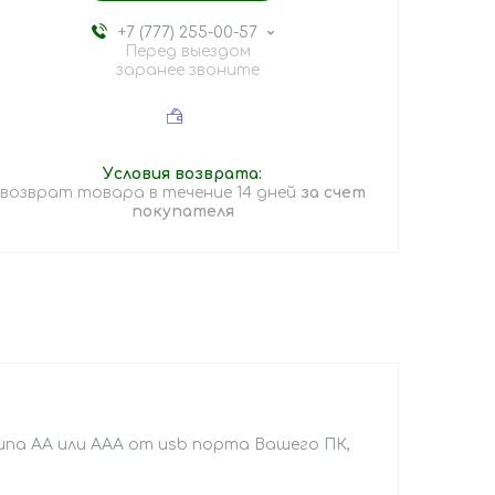
+7 (777) 255-00-57
Перед выездом
заранее звоните
возврат товара в течение 14 дней
за счет
покупателя
ипа AA или AAA от usb порта Вашего ПК,