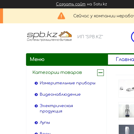
Создать сайт
на Satu.kz
Сейчас у компании нерабо
ИП "SPB.KZ"
Главна
Категории товаров
Измерительные приборы
Видеонаблюдение
Электрическая
продукция
Лупы