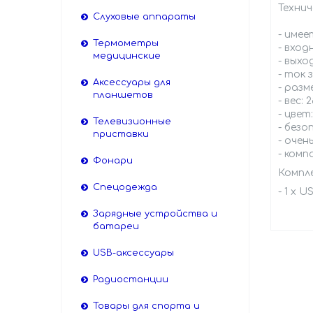
Техни
Слуховые аппараты
- име
Термометры
- вход
медицинские
- выхо
- ток 
Аксессуары для
- разме
планшетов
- вес: 2
- цвет
Телевизионные
- безо
приставки
- очен
- комп
Фонари
Компл
Спецодежда
- 1 х 
Зарядные устройства и
батареи
USB-аксессуары
Радиостанции
Товары для спорта и