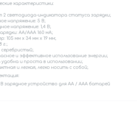
ческие характеристики:
ет 2 светодиода-индикатора статуса зарядки;
ное напряжение: 5 В;
дное напряжение: 1,4 B;
зарядки: AA/AAA 160 мА;
р: 105 мм х 34 мм х 19 мм;
8 г.;
: серебристый;
пасное и эффективное использование энергии;
ь удобна и проста в использовании;
актная и легкая, легко носить с собой;
ектация:
USB зарядное устройство для AA / ААА батарей