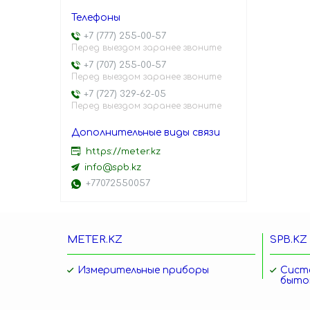
+7 (777) 255-00-57
Перед выездом заранее звоните
+7 (707) 255-00-57
Перед выездом заранее звоните
+7 (727) 329-62-05
Перед выездом заранее звоните
https://meter.kz
info@spb.kz
+77072550057
METER.KZ
SPB.KZ
Измерительные приборы
Сист
быто