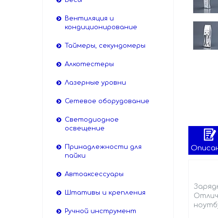
Весы
Вентиляция и
кондиционирование
Таймеры, секундомеры
Алкотестеры
Лазерные уровни
Сетевое оборудование
Светодиодное
освещение
Принадлежности для
Описа
пайки
Автоаксессуары
Заряд
Штативы и крепления
Отлич
ноутбу
Ручной инструмент