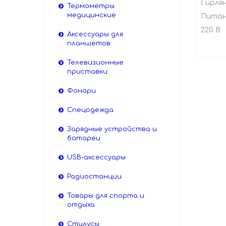
Гирлян
Термометры
медицинские
Питан
220 В
Аксессуары для
планшетов
Телевизионные
приставки
Фонари
Спецодежда
Зарядные устройства и
батареи
USB-аксессуары
Радиостанции
Товары для спорта и
отдыха
Стилусы