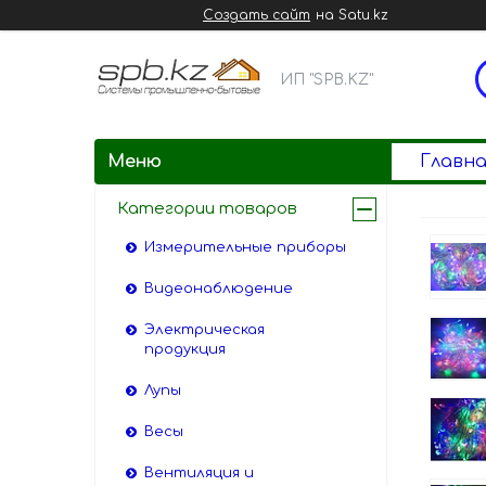
Создать сайт
на Satu.kz
ИП "SPB.KZ"
Главна
Категории товаров
Измерительные приборы
Видеонаблюдение
Электрическая
продукция
Лупы
Весы
Вентиляция и