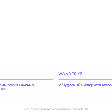
WONDER.KZ
емы промышленно-
Чудесный интернет-мага
вые
Сайт создан на маркетплейсе
Satu.kz