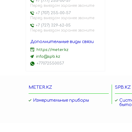
+7 (777) 255-00-57
Перед выездом заранее звоните
+7 (707) 255-00-57
Перед выездом заранее звоните
+7 (727) 329-62-05
Перед выездом заранее звоните
https://meter.kz
info@spb.kz
+77072550057
METER.KZ
SPB.KZ
Измерительные приборы
Сист
быто