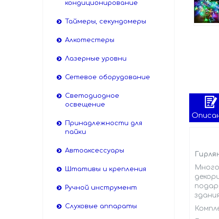
кондиционирование
Таймеры, секундомеры
Алкотестеры
Лазерные уровни
Сетевое оборудование
Светодиодное
освещение
Описа
Принадлежности для
пайки
Автоаксессуары
Гирлян
Много
Штативы и крепления
декор
подар
Ручной инструмент
здания
Слуховые аппараты
Компл