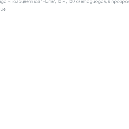
да многоцветная "Нить", 10 м., 100 светодиодов, 8 програ
ие: