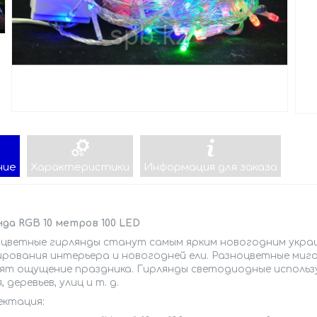
ние
Характеристики
Информация для заказа
да RGB 10 метров 100 LED
цветные гирлянды станут самым ярким новогодним украш
ирования интерьера и новогодней ели. Разноцветные ми
ят ощущение праздника. Гирлянды светодиодные использ
, деревьев, улиц и т. д.
ектация: