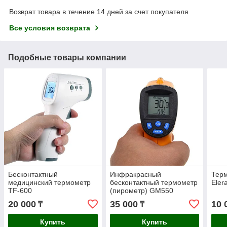
Возврат товара в течение 14 дней за счет покупателя
Все условия возврата
Подобные товары компании
Бесконтактный
Инфракрасный
Тер
медицинский термометр
бесконтактный термометр
Eler
TF-600
(пирометр) GM550
20 000
35 000
10 
₸
₸
Купить
Купить