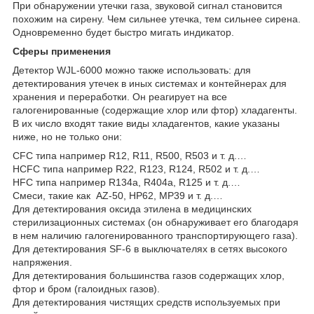
При обнаружении утечки газа, звуковой сигнал становится
похожим на сирену. Чем сильнее утечка, тем сильнее сирена.
Одновременно будет быстро мигать индикатор.
Сферы применения
Детектор WJL-6000 можно также использовать: для
детектирования утечек в иных системах и контейнерах для
хранения и переработки. Он реагирует на все
галогенированные (содержащие хлор или фтор) хладагенты.
В их число входят такие виды хладагентов, какие указаны
ниже, но не только они:
CFC типа например R12, R11, R500, R503 и т. д.…
HCFC типа например R22, R123, R124, R502 и т. д.…
HFC типа например R134a, R404a, R125 и т. д.…
Смеси, такие как AZ-50, HP62, MP39 и т. д.…
Для
детектирования оксида этилена в медицинских
стерилизационных системах
(он
обнаруживает его благодаря
в нем наличию галогенированного транспортирующего газа).
Для детектирования SF-6 в выключателях в сетях высокого
напряжения.
Для детектирования большинства газов содержащих хлор,
фтор и бром (галоидных газов).
Для детектирования чистящих средств используемых при