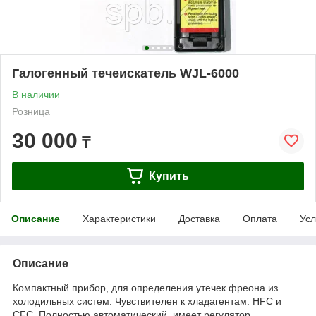
Галогенный течеискатель WJL-6000
В наличии
Розница
30 000
₸
Купить
Описание
Характеристики
Доставка
Оплата
Усл
Описание
Компактный прибор, для определения утечек фреона из
холодильных систем. Чувствителен к хладагентам: HFC и
CFC. Полностью автоматический, имеет регулятор