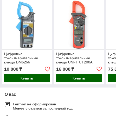
Цифровые
Цифровые
Циф
токоизмерительные
токоизмерительные
ток
клещи DM6266
клещи UNI-T UT200A
кле
10 000
16 000
75 
₸
₸
Купить
Купить
О нас
Рейтинг не сформирован
Менее 5 отзывов за последний год