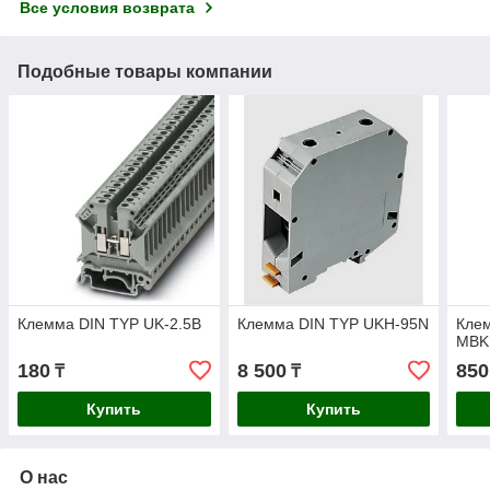
Все условия возврата
Подобные товары компании
Клемма DIN TYP UK-2.5B
Клемма DIN TYP UKH-95N
Кле
MBK
180
8 500
850
₸
₸
Купить
Купить
О нас