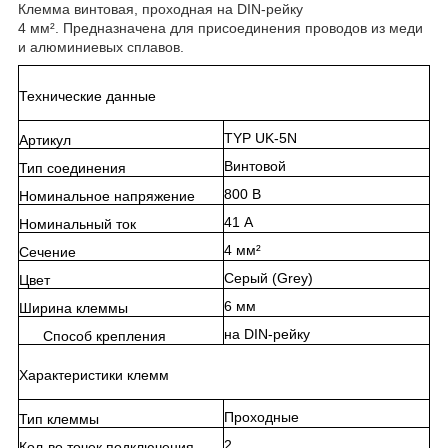
Клемма винтовая, проходная на DIN-рейку
4 мм². Предназначена для присоединения проводов из меди
и алюминиевых сплавов.
Технические данные
TYP UK-5N
Артикул
Винтовой
Тип соединения
800 В
Номинальное напряжение
41 А
Номинальный ток
4 мм²
Сечение
Серый (Grey)
Цвет
6 мм
Ширина клеммы
на DIN-рейку
Способ крепления
Характеристики клемм
Проходные
Тип клеммы
2
Кол-во точек подключения