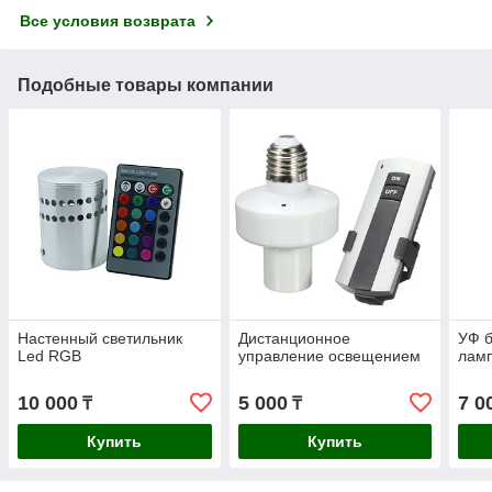
Все условия возврата
Подобные товары компании
Настенный светильник
Дистанционное
УФ 
Led RGB
управление освещением
ламп
10 000
5 000
7 0
₸
₸
Купить
Купить