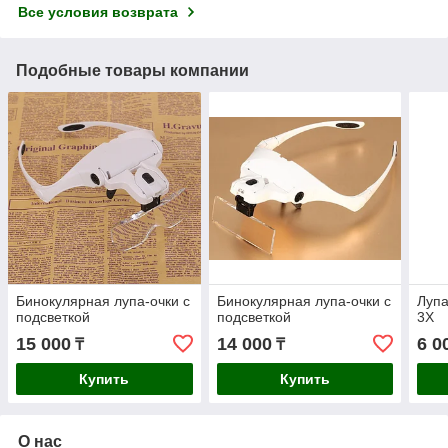
Все условия возврата
Подобные товары компании
Бинокулярная лупа-очки c
Бинокулярная лупа-очки c
Лупа
подсветкой
подсветкой
3X
15 000
14 000
6 0
₸
₸
Купить
Купить
О нас