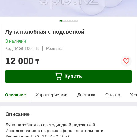
Лупа налобная с подсветкой
В наличии
Код: MG81001-B
Розница
12 000
₸
Купить
Описание
Характеристики
Доставка
Оплата
Усл
Описание
Лупа налобная со светодиодной подсветкой.
Использование в широких сферах деятельности.
Увеличение 1,7Х; 2Х; 2,5Х; 3,5Х.