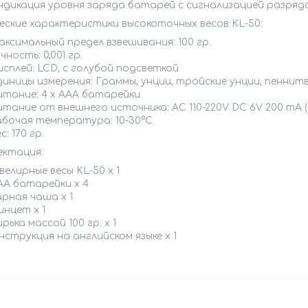
ндикация уровня заряда батарей с сигнализацией разряд
еские характеристики высокоточных весов KL-50:
аксимальный предел взвешивания: 100 гр.
чность: 0,001 гр.
исплей: LCD, с голубой подсветкой
диницы измерения: Граммы, унции, тройские унции, пеннит
итание: 4 х ААА батарейки
итание от внешнего источника: AC 110-220V DC 6V 200 mA 
абочая температура: 10-30°C
с: 170 гр.
ектация:
елирные весы KL-50 x 1
АА батарейки x 4
арная чаша x 1
инцет x 1
ирька массой 100 гр. x 1
нструкция на английском языке x 1