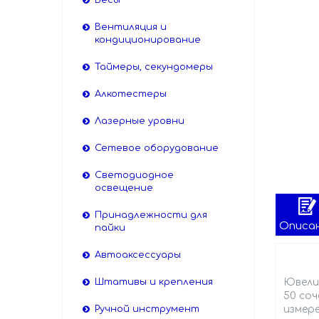
Весы
Вентиляция и
кондиционирование
Таймеры, секундомеры
Алкотестеры
Лазерные уровни
Сетевое оборудование
Светодиодное
освещение
Принадлежности для
Описа
пайки
Автоаксессуары
Штативы и крепления
Ювелир
50 соч
Ручной инструмент
измер