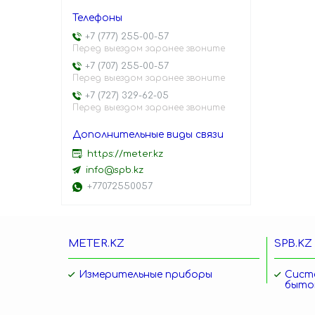
+7 (777) 255-00-57
Перед выездом заранее звоните
+7 (707) 255-00-57
Перед выездом заранее звоните
+7 (727) 329-62-05
Перед выездом заранее звоните
https://meter.kz
info@spb.kz
+77072550057
METER.KZ
SPB.KZ
Измерительные приборы
Сист
быто