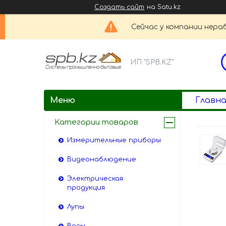
Создать сайт
на Satu.kz
Сейчас у компании нераб
ИП "SPB.KZ"
Главна
Категории товаров
Измерительные приборы
Видеонаблюдение
Электрическая
продукция
Лупы