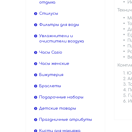
И
отдыха
Технич
Стилусы
М
То
Фильтры для воды
Д
Е
Увлажнители и
П
очистители воздуха
П
Р
Часы Casio
Ве
Часы женские
Компл
Юв
Бижутерия
А
Т
Браслеты
П
Г
Подарочные наборы
И
Детские товары
Праздничные атрибуты
Кисти для макияжа