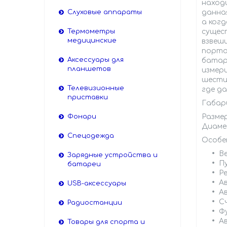
наход
Слуховые аппараты
данна
а когд
Термометры
сущес
медицинские
взвеши
порта
Аксессуары для
батар
планшетов
измер
шести
Телевизионные
где да
приставки
Габар
Фонари
Размер
Диаме
Спецодежда
Особе
В
Зарядные устройства и
П
батареи
Р
А
USB-аксессуары
А
С
Радиостанции
Ф
А
Товары для спорта и