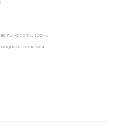
а
вейты, караты, граны
(входит в комплект)