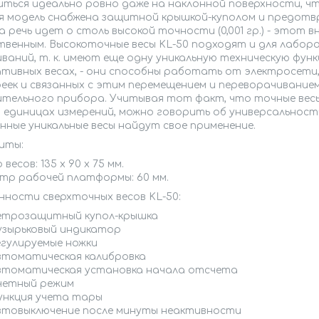
иться идеально ровно даже на наклонной поверхности, ч
я модель снабжена защитной крышкой-куполом и предотв
а речь идет о столь высокой точности (0,001 гр.) - это
твенным. Высокоточные весы KL-50 подходят и для лабо
ваний, т. к. имеют еще одну уникальную техническую фун
тивных весах, - они способны работать от электросети
еек и связанных с этим перемещением и переворачивание
ительного прибора. Учитывая тот факт, что точные весы
 единицах измерений, можно говорить об универсальност
нные уникальные весы найдут свое применение.
иты:
 весов: 135 х 90 x 75 мм.
тр рабочей платформы: 60 мм.
нности сверхточных весов KL-50:
етрозащитный купол-крышка
узырьковый индикатор
егулируемые ножки
втоматическая калибровка
втоматическая установка начала отсчета
четный режим
ункция учета тары
втовыключение после минуты неактивности