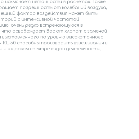
то исключает неточности в расчетах. Также
ращает погрешность от колебаний воздуха,
т внешний фактор воздействия может быть
раторий с интенсивной частотой
кцию, очень редко встречающуюся в
, что освобождает Вас от хлопот с заменой
м выставленного по уровню высокоточного
 KL-50 способны производить взвешивания в
и и широком спектре видов деятельности,