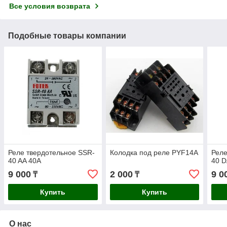
Все условия возврата
Подобные товары компании
Реле твердотельное SSR-
Колодка под реле PYF14A
Реле
40 AA 40A
40 D
9 000
2 000
9 0
₸
₸
Купить
Купить
О нас