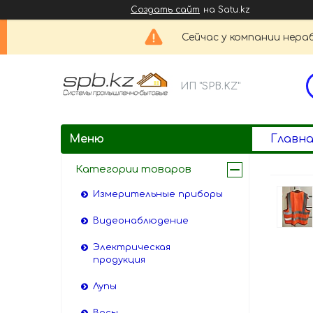
Создать сайт
на Satu.kz
Сейчас у компании нераб
ИП "SPB.KZ"
Главна
Категории товаров
Измерительные приборы
Видеонаблюдение
Электрическая
продукция
Лупы