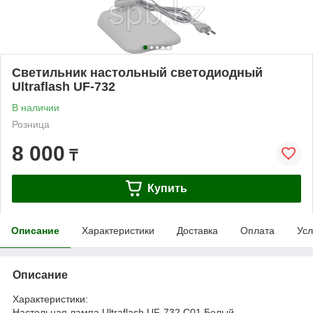
Светильник настольный светодиодный
Ultraflash UF-732
В наличии
Розница
8 000
₸
Купить
Описание
Характеристики
Доставка
Оплата
Усл
Описание
Характеристики:
Настольная лампа Ultraflash UF-732 C01 Белый